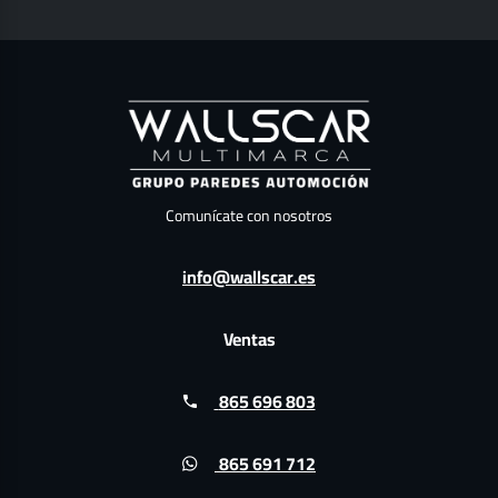
Comunícate con nosotros
info@wallscar.es
Ventas
865 696 803
865 691 712