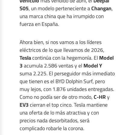
vehículo
más vendido de abril, el
Deepal
S05
, un modelo perteneciente a
Changan
,
una marca china que ha irrumpido con
fuerza en España.
Ahora bien, si nos vamos a los líderes
eléctricos de lo que llevamos de 2026,
Tesla
continúa con la hegemonía. El
Model
3
acumula 2.586 ventas y el
Model Y
suma 2.225. El perseguidor más inmediato
que tienen es el BYD Dolphin Surf, pero
muy lejos, con 1.876 unidades entregadas.
Como no podía ser de otro modo,
C-HR
y
EV3
cierran el top cinco. Tesla mantiene
una oferta de lo más atractiva y con
precios nada desorbitados, será
complicado robarle la corona.