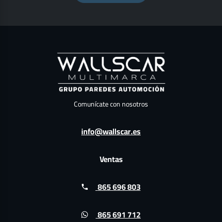
Comunícate con nosotros
info@wallscar.es
Ventas
865 696 803
865 691 712