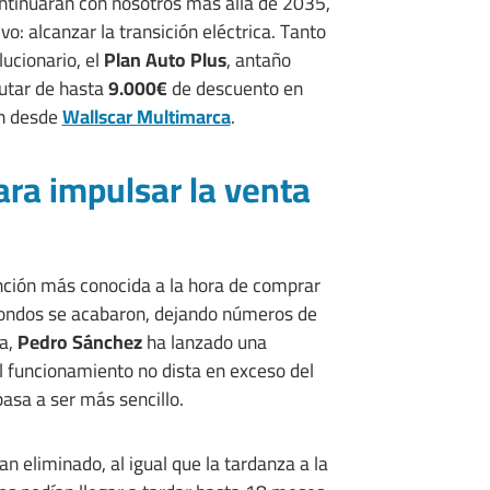
tinuarán con nosotros más allá de 2035,
o: alcanzar la transición eléctrica. Tanto
ucionario, el
Plan Auto Plus
, antaño
rutar de hasta
9.000€
de descuento en
ón desde
Wallscar Multimarca
.
ara impulsar la venta
nción más conocida a la hora de comprar
s fondos se acabaron, dejando números de
ra,
Pedro Sánchez
ha lanzado una
El funcionamiento no dista en exceso del
pasa a ser más sencillo.
n eliminado, al igual que la tardanza a la