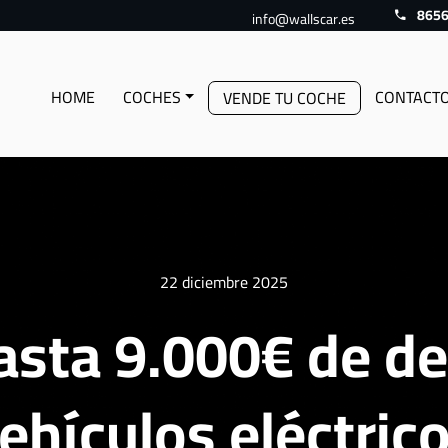
865
info@wallscar.es
HOME
COCHES
CONTACT
VENDE TU COCHE
22 diciembre 2025
asta 9.000€ de d
ehículos eléctric