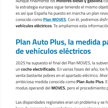
Aunque finalmente los
motores diésel y gasolina
con
la estrategia europea sigue teniendo el mismo objetiv
es así que España ha puesto en marcha un plan revol
conocido como
Plan MOVES
. Con él, podremos disf
vehículos eléctricos
. Te ampliamos esta informaci
Plan Auto Plus, la medida p
de vehículos eléctricos
2025 ha supuesto el final del Plan MOVES, la subve
un
coche electrificado
. En varias fases del año, lo
venta bastante pobres en el apartado eléctrico. Aho
ambiciosa medida conocida como
Plan Auto Plus
. 
modus operandi del
MOVES
, pero el procedimiento 
Las disparidades regionales eran un problema y se ha