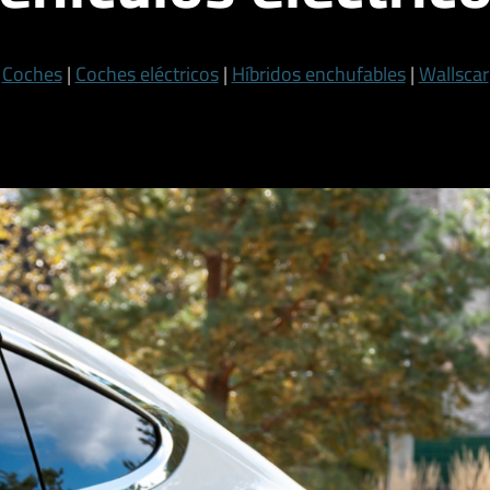
Coches
|
Coches eléctricos
|
Híbridos enchufables
|
Wallscar