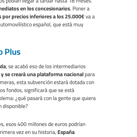
os podían llegar a tardar hasta 18 meses.
mediatos en los concesionarios
. Poner a
 por precios inferiores a los 25.000€
va a
automovilístico español, que está muy
o Plus
ada
, se acabó eso de los intermediarios
 y se creará una plataforma nacional
para
imeras, esta subvención estará dotada con
los fondos, significará que se está
oblema: ¿qué pasará con la gente que quiera
 disponible?
es, esos 400 millones de euros podrían
rimera vez en su historia,
España