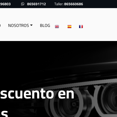
696803
865691712
Taller:
865660686
O
NOSOTROS
BLOG
escuento en
os