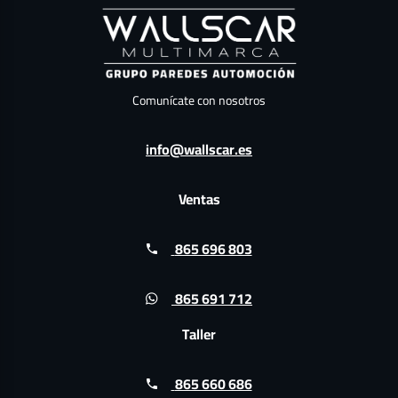
Comunícate con nosotros
info@wallscar.es
Ventas
865 696 803
865 691 712
Taller
865 660 686