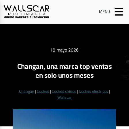
MENU
18 mayo 2026
Changan, una marca top ventas
en solo unos meses
Changan
|
Coches
|
Coches chinos
|
Coches eléctricos
|
Wallscar