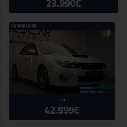
23.990€
SUBARU WRX
2.5T
42.599€