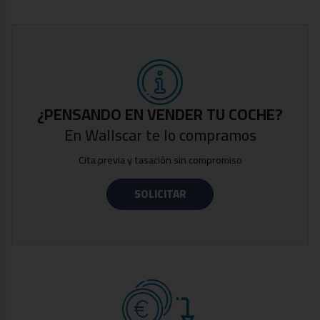
-Volkswagen Virtual Cockpit
-Control de crucero con radar adaptativo
-Sistema de navegación
-Reloj analógico
-Cámara trasera y sensores de aparcamiento
-Asientos calefactables y con ajuste eléctrico
-Climatizador de tres zonas
¿PENSANDO EN VENDER TU COCHE?
-Front Assist
En Wallscar te lo compramos
-Detección de peatones
Cita previa y tasación sin compromiso
-Sistema de mantenimiento en carril
-Detección de remolque
SOLICITAR
-Side Assist
-Cortinillas en ventanillas traseras
-Techo solar corredizo
-Dos llaves
Fecha de matriculación Agosto 2018
Vehículo certificado por técnico especializado,
acreditando la ausencia de daños estructurales y su
kilometraje.