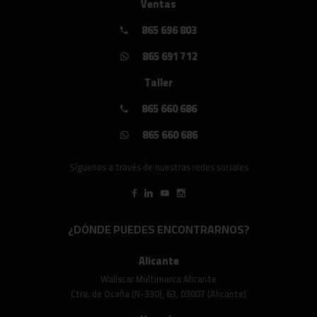
Ventas
865 696 803
865 691 712
Taller
865 660 686
865 660 686
Síguenos a través de nuestras redes sociales
¿DÓNDE PUEDES ENCONTRARNOS?
Alicante
Wallscar Multimarca Alicante
Ctra. de Ocaña (N-330), 63, 03007 (Alicante)