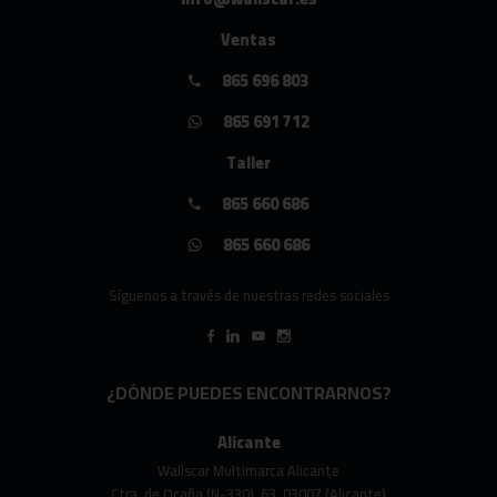
Ventas
865 696 803
865 691 712
Taller
865 660 686
865 660 686
Síguenos a través de nuestras redes sociales
¿DÓNDE PUEDES ENCONTRARNOS?
Alicante
Wallscar Multimarca Alicante
Ctra. de Ocaña (N-330), 63, 03007 (Alicante)