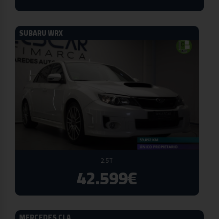
SUBARU WRX
2.5T
42.599€
MERCEDES CLA