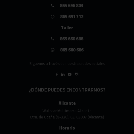
865 696 803
865 691 712
Taller
865 660 686
865 660 686
Síguenos a través de nuestras redes sociales
¿DÓNDE PUEDES ENCONTRARNOS?
Alicante
Wallscar Multimarca Alicante
Ctra. de Ocaña (N-330), 63, 03007 (Alicante)
Horario