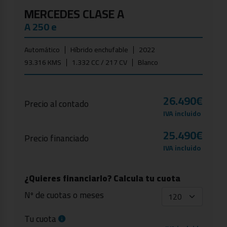
MERCEDES CLASE A
A 250 e
Automático
Híbrido enchufable
2022
93.316 KMS
1.332 CC / 217 CV
Blanco
26.490€
Precio al contado
IVA incluido
25.490€
Precio financiado
IVA incluido
¿Quieres financiarlo? Calcula tu cuota
Nº de cuotas o meses
Tu cuota