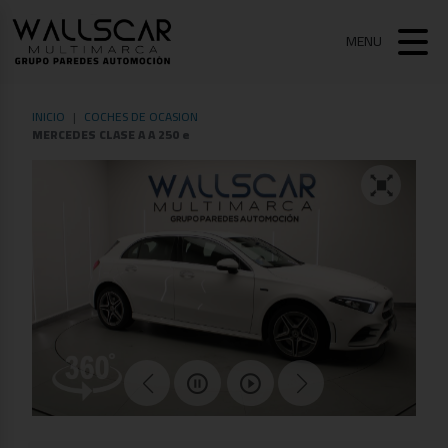
MENU
INICIO
COCHES DE OCASION
MERCEDES CLASE A A 250 e