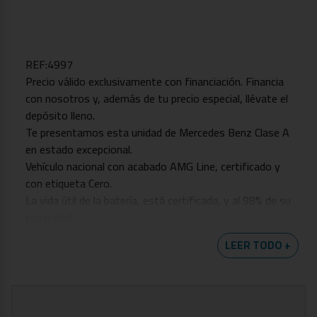
REF:4997
Precio válido exclusivamente con financiación. Financia
con nosotros y, además de tu precio especial, llévate el
depósito lleno.
Te presentamos esta unidad de Mercedes Benz Clase A
en estado excepcional.
Vehículo nacional con acabado AMG Line, certificado y
con etiqueta Cero.
La vida útil de la batería, está certificada, y al 98% de su
capacidad
Este vehículo se entrega con neumáticos a estrenar y
LEER TODO +
mantenimiento b1 recién hecho.
Entre los detalles más relevantes de nuestra unidad,
destacamos....
-Iluminación LED