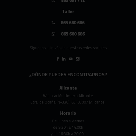
865 691 712
Taller
865 660 686
865 660 686
Síguenos a través de nuestras redes sociales
¿DÓNDE PUEDES ENCONTRARNOS?
Alicante
Wallscar Multimarca Alicante
Ctra. de Ocaña (N-330), 63, 03007 (Alicante)
Horario
De Lunes a Viernes
de 9.30h a 14.00h
y de 16:30h a 20:00h