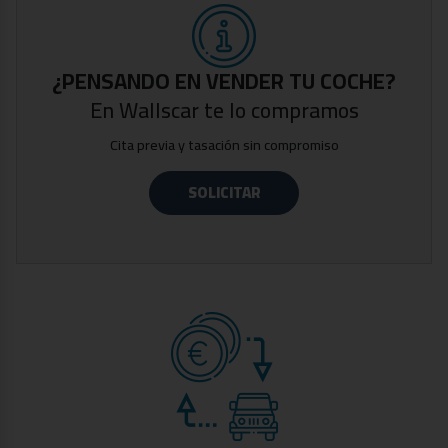
-Llantas de 18 pulgadas
-Paquete AMG
-Entrada y arranque sin llave
-Sensor de luces
¿PENSANDO EN VENDER TU COCHE?
-Levas en volante
En Wallscar te lo compramos
-Control de crucero
Cita previa y tasación sin compromiso
-Display digital
-Asientos calefactables
SOLICITAR
-Apple CarPlay y Android Auto
-Sistema de navegación
-Climatizador bizona
-Cámara trasera y sensores de aparcamiento
-Luz ambiental personalizable
-Asistente activo de mantenimiento en carril
-Asistente de frenado activo
-Tres modos de conducción
-Modo eléctrico
-Dos llaves
Fecha de matriculación Noviembre de 2021.