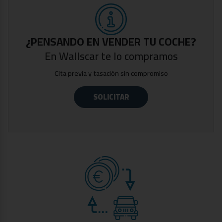
-Sistema de navegación
-Aviso de colisión
-Sensores de aparcamiento
-Luz ambiental personalizable
¿PENSANDO EN VENDER TU COCHE?
-Climatizador bizona
En Wallscar te lo compramos
-Tres modos de conducción
Cita previa y tasación sin compromiso
-Dos llaves
Fecha de matriculación: Noviembre de 2021.
SOLICITAR
Vehículo certificado por técnico especializado,
acreditando la ausencia de daños estructurales y su
kilometraje.
Precio con descuento por financiación, financiando un
mínimo de 12.000€ con nosotros, consulta condiciones
con nuestros comerciales.
Gastos de gestión documental y preentrega: 300€.
Aceptamos tu coche como parte del pago. Premiamos
los vehículos mejor cuidados.
Wallscar Multimarca, concesionario de vehículos y filial
de Grupo Paredes Automoción, empresa con más de 30