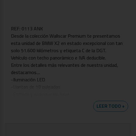
REF: 0113 ANK
Desde la colección Wallscar Premium te presentamos
esta unidad de BMW X2 en estado excepcional con tan
solo 51.600 kilómetros y etiqueta C de la DGT.
Vehículo con techo panorámico e IVA deducible.
Entre los detalles más relevantes de nuestra unidad,
destacamos....
-Iluminación LED
-Llantas de 18 pulgadas
-Entrada y arranque sin llave
-Techo solar corredizo
LEER TODO +
-Ajuste lumbar eléctrico
-Sensor de luces y lluvia
-Portón eléctrico
-Control de crucero