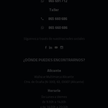
865 691 712
Taller
865 660 686
865 660 686
Síguenos a través de nuestras redes sociales
¿DÓNDE PUEDES ENCONTRARNOS?
Alicante
Wallscar Multimarca Alicante
Ctra. de Ocaña (N-330), 63, 03007 (Alicante)
Horario
De Lunes a Viernes
de 9.30h a 14.00h
y de 16:30h a 20:00h