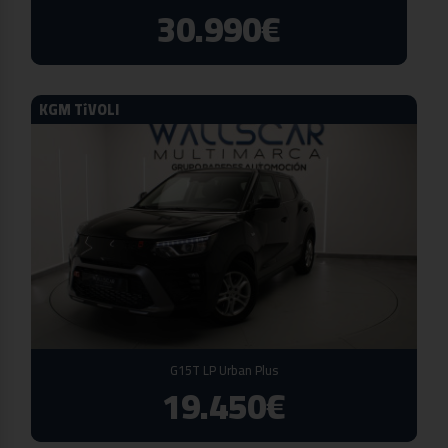
30.990€
KGM TíVOLI
G15T LP Urban Plus
19.450€