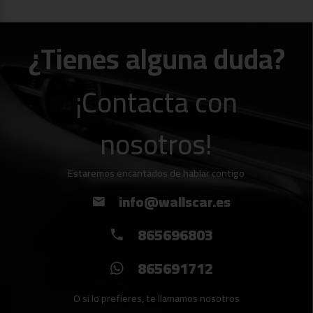
personalizado.
Encuéntranos en Alicante y Elche. Este anuncio no es
¿Tienes alguna duda?
vinculante y puede contener errores. Oferta sujeta a
disponibilidad, financiación y confirmación comercial.
Consulta con nuestros asesores los detalles del
¡Contacta con
nosotros!
Estaremos encantados de hablar contigo
info@wallscar.es
865696803
865691712
O si lo prefieres, te llamamos nosotros