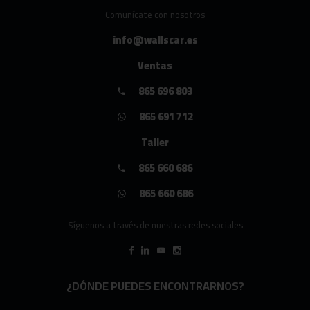
Comunícate con nosotros
info@wallscar.es
Ventas
865 696 803
865 691 712
Taller
865 660 686
865 660 686
Síguenos a través de nuestras redes sociales
¿DÓNDE PUEDES ENCONTRARNOS?