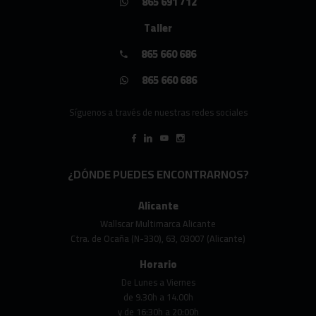
865 691 712
Taller
865 660 686
865 660 686
Síguenos a través de nuestras redes sociales
¿DÓNDE PUEDES ENCONTRARNOS?
Alicante
Wallscar Multimarca Alicante
Ctra. de Ocaña (N-330), 63, 03007 (Alicante)
Horario
De Lunes a Viernes
de 9.30h a 14.00h
y de 16:30h a 20:00h