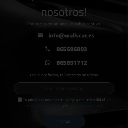
nosotros!
relativa al modelo, precio y características técnicas.
Wallscar Multimarca, tu concesionario de vehículos de
Estaremos encantados de hablar contigo
info@wallscar.es
865696803
865691712
O si lo prefieres, te llamamos nosotros
Tu privacidad nos importa. Acepta con tranquilidad las
condiciones del servicio
y la
política de privacidad
ENVIAR