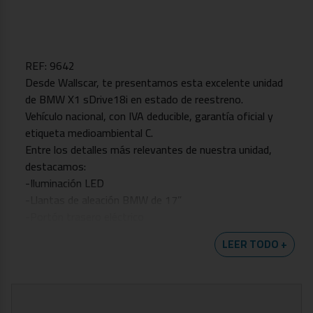
REF: 9642
Desde Wallscar, te presentamos esta excelente unidad
de BMW X1 sDrive18i en estado de reestreno.
Vehículo nacional, con IVA deducible, garantía oficial y
etiqueta medioambiental C.
Entre los detalles más relevantes de nuestra unidad,
destacamos:
-Iluminación LED
-Llantas de aleación BMW de 17”
-Portón trasero eléctrico
-Control de crucero
LEER TODO +
-Apple CarPlay y Android Auto
-Sistema de navegación
-Cámara trasera
-Sensores de aparcamiento