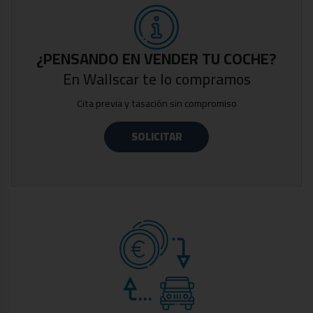
-Iluminación ambiental interior personalizable
-Aviso de colisión frontal
-Aviso de salida de carril
-Tres modos de conducción
¿PENSANDO EN VENDER TU COCHE?
-BMW Curved Display
En Wallscar te lo compramos
-Dos llaves
Cita previa y tasación sin compromiso
Fecha de matriculación: 13 de mayo de 2024.
Vehículo certificado por técnico especializado,
SOLICITAR
acreditando la ausencia de daños estructurales y su
kilometraje.
Precio especial sujeto a financiación. Financiando un
mínimo de 20.000€. Consulta condiciones con nuestro
equipo comercial.
Gastos de gestión documental y preentrega: 300€.
Aceptamos tu coche como parte del pago. Premiamos
los vehículos mejor cuidados.
Wallscar Multimarca, concesionario de vehículos y filial
de Grupo Paredes Automoción, empresa con más de 30
años de experiencia en el sector automovilístico. Amplio