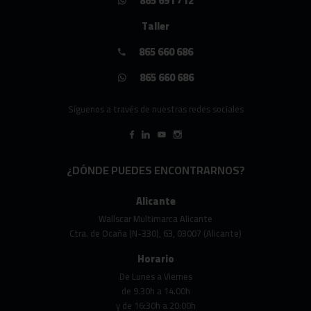
865 691 712
Taller
865 660 686
865 660 686
Síguenos a través de nuestras redes sociales
¿DÓNDE PUEDES ENCONTRARNOS?
Alicante
Wallscar Multimarca Alicante
Ctra. de Ocaña (N-330), 63, 03007 (Alicante)
Horario
De Lunes a Viernes
de 9.30h a 14.00h
y de 16:30h a 20:00h