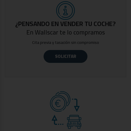
acreditando la ausencia de daños estructurales y su
kilometraje.
Precio con descuento por financiación, financiando con
nosotros, consulta condiciones con nuestros
¿PENSANDO EN VENDER TU COCHE?
comerciales.
En Wallscar te lo compramos
Gastos de gestión documental y preentrega: 300€.
Cita previa y tasación sin compromiso
Aceptamos tu coche como parte del pago. Premiamos
los vehículos mejor cuidados.
SOLICITAR
Wallscar Multimarca, concesionario de vehículos y filial
de Grupo Paredes Automoción, empresa con más de 30
años de experiencia en el sector automovilístico. Amplio
stock con coches de KM0, coches de ocasión, coches
de segunda mano y vehículos industriales.
Somos concesionario oficial Volvo, Lynk&Co, KGM y
EVO. Contamos con talleres oficiales Volvo, KGM, Alfa
Romeo, Jeep, Fiat, Fiat Pro y Abarth.
Este vehículo cuenta con el Certificado de Calidad
Wallscar Premium: Hasta tres años de garantía*,
garantía de recompra, garantía de no siniestralidad y