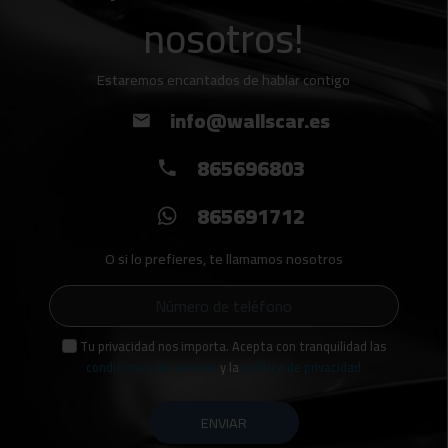
nosotros!
Estaremos encantados de hablar contigo
info@wallscar.es
865696803
865691712
O si lo prefieres, te llamamos nosotros
Tu privacidad nos importa. Acepta con tranquilidad las
condiciones del servicio
y la
política de privacidad
ENVIAR