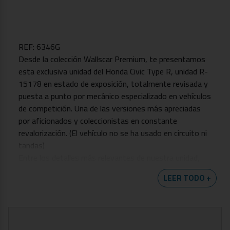
REF: 6346G
Desde la colección Wallscar Premium, te presentamos
esta exclusiva unidad del Honda Civic Type R, unidad R-
15178 en estado de exposición, totalmente revisada y
puesta a punto por mecánico especializado en vehículos
de competición. Una de las versiones más apreciadas
por aficionados y coleccionistas en constante
revalorización. (El vehículo no se ha usado en circuito ni
tandas)
Entre los detalles más relevantes de nuestra unidad,
destacamos:
LEER TODO +
-Sistema de navegación
-Dos llaves
Fecha de matriculación: Mayo de 2008
Vehículo certificado por técnico especializado,