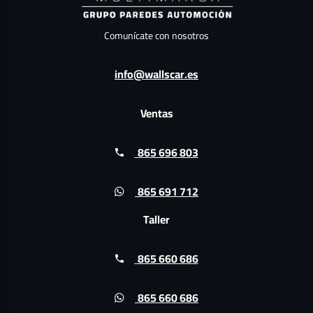
Comunícate con nosotros
info@wallscar.es
Ventas
865 696 803
865 691 712
Taller
865 660 686
865 660 686