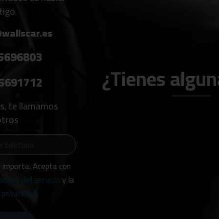
tigo
wallscar.es
5696803
¿Tienes algun
5691712
es, te llamamos
tros
s importa. Acepta con
ciones del servicio
y la
 privacidad