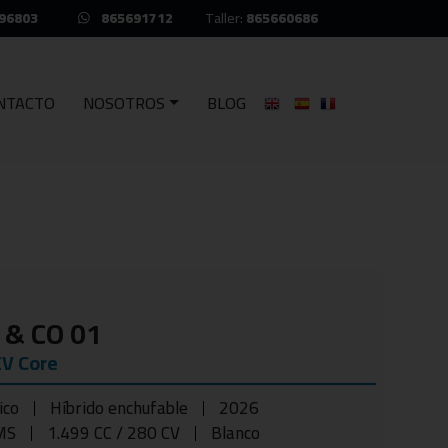
96803
865691712
Taller:
865660686
NTACTO
NOSOTROS
BLOG
 & CO 01
EV Core
ico
Híbrido enchufable
2026
MS
1.499 CC / 280 CV
Blanco