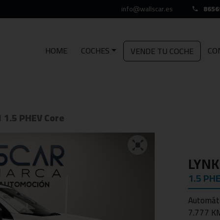
info@wallscar.es
8656
HOME
COCHES
CO
VENDE TU COCHE
1 1.5 PHEV Core
LYNK
1.5 PH
Automát
7.777 K