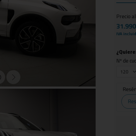
Precio a
31.99
IVA inclui
¿Quieres
Nº de cu
Resér
Res