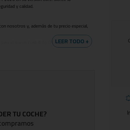
guridad y calidad.
 con nosotros y, además de tu precio especial,
LEER TODO +
 para el nuevo Lynk & Co 01: pago financiado
nciación flexible con Valor Futuro
quipo comercial disponibilidad de stock para
 Cero de la DGT.
I
DER TU COCHE?
o compramos