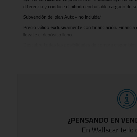
diferencia y conduce el híbrido enchufable cargado de se
Subvención del plan Auto+ no incluida*
Precio válido exclusivamente con financiación. Financia
llévate el depósito lleno.
Descubre todas las posibilidades de compra disponibles
con la cuota que más se adapte a ti, pago contado, fina
Garantizado, Renting o Leasing. Consulta con nuestro e
entrega inmediata según versión y color.
Hasta 75 kilómetros de autonomía eléctrica y Etiqueta
Consumo medio combinado de apenas 0,9 litros.
0 a 100 KM/H en 7.7 segundos.
* Rieles de techo
¿PENSANDO EN VEN
* Guantera electrónica con contraseña
En Wallscar te l
* Asientos delanteros calefactados