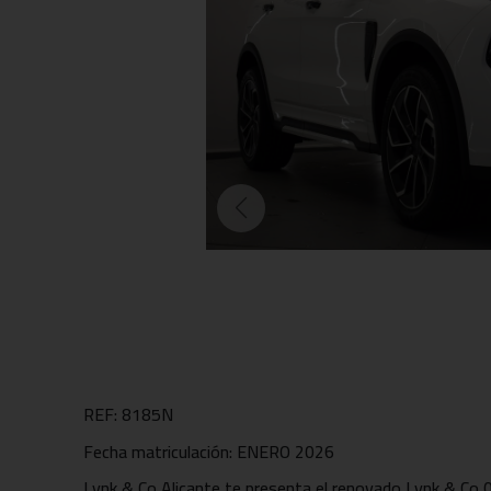
REF: 8185N
Fecha matriculación: ENERO 2026
Lynk & Co Alicante te presenta el renovado Lynk & Co 0