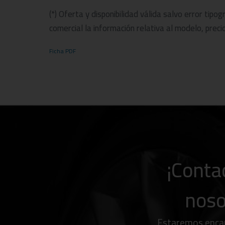
automovilístico. Solicita cita previa para un trato de ca
(*) Oferta y disponibilidad válida salvo error tipo
comercial la información relativa al modelo, precio
Encuéntranos en Alicante y Elche. Este anuncio no es v
sujeta a disponibilidad, financiación y confirmación co
Ficha PDF
¡Conta
noso
Estaremos encan