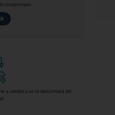
 Auto
 sin compromiso
AR
 seguridad escandinava, dispone de los
ades premium percibidas desde el primer
omprobar toda la calidad, diseño, tecnología y
he a cambio y se te descontará del
al.
30 años de experiencia en el sector