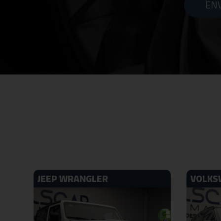
ENV
JEEP WRANGLER
VOLKS