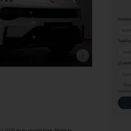
Nombr
Teléfo
¿Cuand
Tu p
condici
1 2026 en su versión Core. Siente la