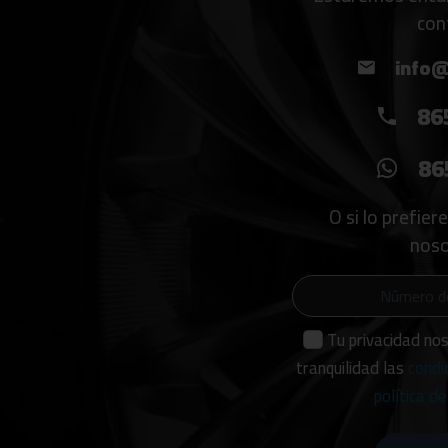
con
info@
86
86
O si lo prefier
noso
Tu privacidad no
tranquilidad las
condi
política de