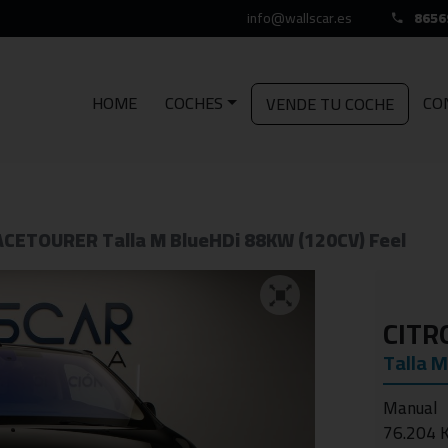
info@wallscar.es
8656
HOME
COCHES
CO
VENDE TU COCHE
CETOURER Talla M BlueHDi 88KW (120CV) Feel
CITR
Talla M
Manual
76.204 