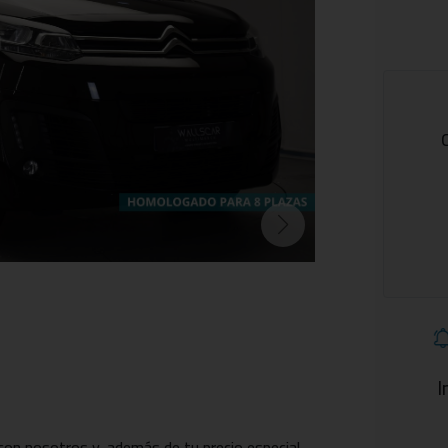
I
 con nosotros y, además de tu precio especial,