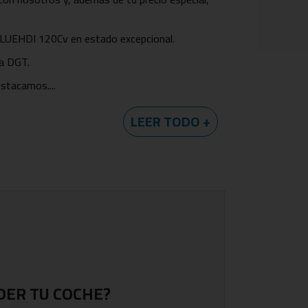
BLUEHDI 120Cv en estado excepcional.
la DGT.
stacamos....
LEER TODO +
DER TU COCHE?
ndo la ausencia de daños estructurales y su