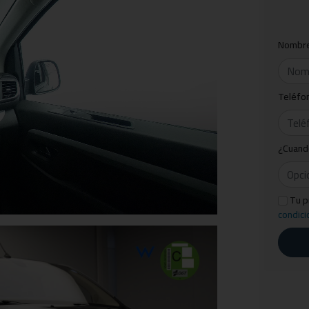
Nombr
Teléfo
¿Cuand
Tu p
condici