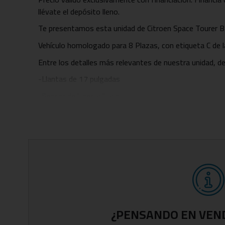
llévate el depósito lleno.
Te presentamos esta unidad de Citroen Space Tourer 
Vehículo homologado para 8 Plazas, con etiqueta C de 
Entre los detalles más relevantes de nuestra unidad, de
-Llantas de 17 pulgadas
-Sensor de luces y lluvia
-Conexión Bluetooth
-Climatizador
-Start Stop
-Control de crucero
-Dos llaves
Fecha de matriculación: Octubre de 2019.
¿PENSANDO EN VEN
Vehículo certificado por técnico especializado, acredita