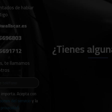
tados de hablar
tigo
wallscar.es
5696803
¿Tienes algun
5691712
es, te llamamos
tros
s importa. Acepta con
ciones del servicio
y la
 privacidad