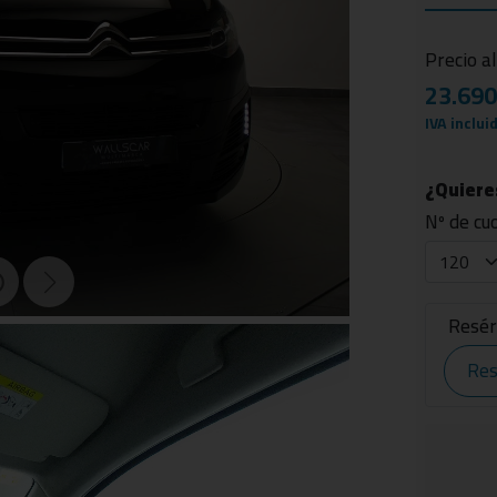
Precio a
23.69
IVA inclui
¿Quieres
Nº de cu
Resér
Res