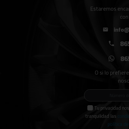
Estaremos encan
con
info@
86
86
O si lo prefier
noso
Tu privacidad no
tranquilidad las
condi
política de