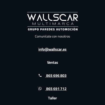
Comunícate con nosotros
info@wallscar.es
Ventas
865 696 803
865 691 712
Taller