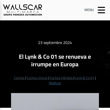
MENU
23 septiembre 2024
El Lynk & Co 01 se renueva e
irrumpe en Europa
Coches
|
Coches chinos
|
Coches híbridos
|
Lynk & Co 01
|
Wallscar