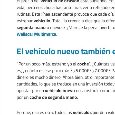
El precio del
vehículo de ocasión
está subiendo. En 
vida, pero nos choca bastante más verlo reflejado e
rutinas. Esta línea ascendente provoca que cada dí
estrenar
vehículo
. Total, la creencia dice que la dif
segunda mano
o nuevos? ¿Merece la pena inverti
Wallscar Multimarca
.
El vehículo nuevo también 
“Por un poco más, estreno yo el
coche
”. ¿Cuántas v
es, ¿cuánto es ese poco más? ¿6.000€? ¿7.000€? Pa
dinero es mucho dinero. Ahora bien, otro important
cantidades, lo que se traduce en una inversión todaví
apostar por un
vehículo nuevo
nos costará, como 
por un
coche de segunda mano
.
Porque, esa es otra, todos los
vehículos
pierden val