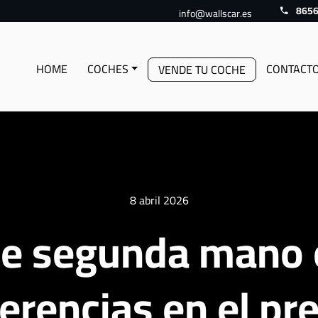
865
info@wallscar.es
HOME
COCHES
CONTACT
VENDE TU COCHE
8 abril 2026
de segunda mano 
erencias en el pr