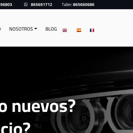
696803
865691712
Taller:
865660686
O
NOSOTROS
BLOG
o nuevos?
ecio?