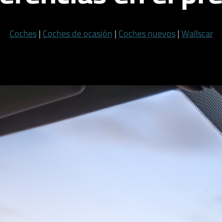
Coches
|
Coches de ocasión
|
Coches nuevos
|
Wallscar